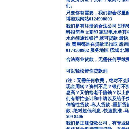
们。
只要你有需要，我们都会尽量配
博游戏网站0124998803
我们是有注册的合法公司 过程都
料很简单 ic复印 家里电水单
水必须通过银行 就可贷款 最快
款 费用都是在贷款里扣取 想询问
0174508902 服务地区 槟城 
合法商业贷款，无需任何手续
可以轻松帮你贷款到
(注：无需任何收费，绝对不会
现金周转？资料不足？银行不
息高？又怕给老千骗钱？以上
们有帮忙会计和申请以及给予类似
伸缩性贷款 -私人贷款 -重新贷款
款 -绝对超低利息 -快速批准 -
509 8406
我们是正规贷款公司，有专业