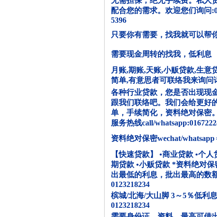
无需担保，绝无手续费。私人贷款、
配合您的需求。欢迎您们询问:014630
5396
只要你有需要，找我就可以帮
需要现金周转的找我，低利息
月账,期账,天账,小贩贷款,生意
简单,有意思者可联络我来询问详情,01
各种行业贷款，您是否出现现
跟我们联络吧。我们会给更好
单，手续简化，资料绝对保密。
服务热线call/whatsapp:0167222
资料绝对保密wechat/whatsapp＝
【快速贷款】 •商业贷款 •个人货
期贷款 •小贩贷款 *资料绝对
出最低的利息，批出最高的数额
0123218234
槟城/北海/大山脚 3～5％低利息 
0123218234
需要身份证，资料，最高可借出