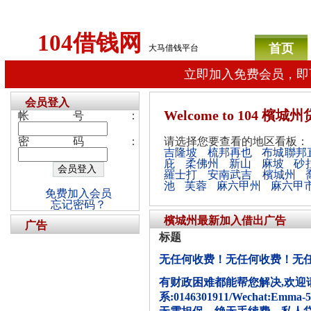
104借钱网
首页
大马借钱平台
立即加入免费会员，即
会员登入
Welcome
to 104 檳
帐号：
密码：
请选择您要查看的地区看板：
吉隆坡
梳邦再也
布城聯邦
庇
柔佛州
新山
麻坡
砂
羅士打
安南武吉
檳城州
池
芙蓉
麻六甲州
麻六甲
免费加入会员
忘记密码？
檳城州最新加入借出广告
广告
标题
无任何收费！无任何收费！无任
有财政困难都能帮您解决,欢迎
系:0146301911/Wechat: