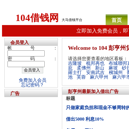
104借钱网
首页
大马借钱平台
立即加入免费会员，即
会员登入
Welcome
to 104 彭
帐号：
密码：
请选择您要查看的地区看板：
吉隆坡
梳邦再也
布城聯邦
庇
柔佛州
新山
麻坡
砂
羅士打
安南武吉
檳城州
池
芙蓉
麻六甲州
麻六甲
免费加入会员
忘记密码？
彭亨州最新加入借出广告
广告
标题
只做家庭负担和现金不够周转
借出5000 利息10%