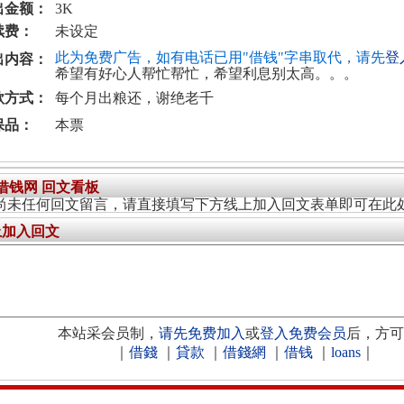
出金额：
3K
续费：
未设定
此为免费广告，如有电话已用"借钱"字串取代，请先
登
出内容：
希望有好心人帮忙帮忙，希望利息别太高。。。
款方式：
每个月出粮还，谢绝老千
保品：
本票
4借钱网 回文看板
尚未任何回文留言，请直接填写下方线上加入回文表单即可在此
上加入回文
本站采会员制，
请先免费加入
或
登入免费会员
后，方可
｜
借錢
｜
貸款
｜
借錢網
｜
借钱
｜
loans
｜