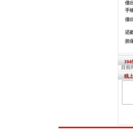
借
手
借
还
担
10
目前
线