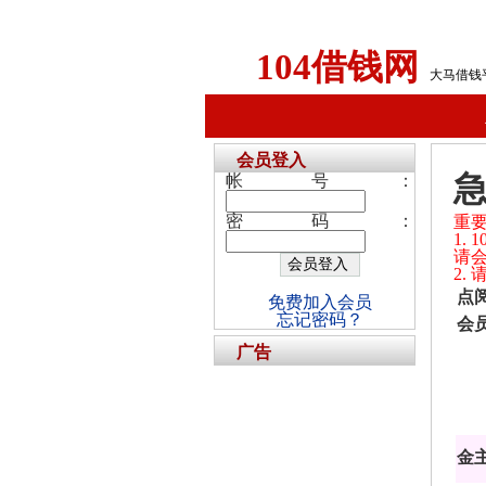
104借钱网
大马借钱
会员登入
急
帐号：
密码：
重
1.
请
2.
点
免费加入会员
忘记密码？
会
广告
金