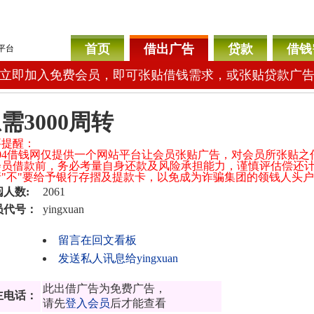
首页
借出广告
贷款
借钱
平台
立即加入免费会员，即可张贴借钱需求，或张贴贷款广
需3000周转
要提醒：
 104借钱网仅提供一个网站平台让会员张贴广告，对会员所张贴
会员借款前，务必考量自身还款及风险承担能力，谨慎评估偿还
 请"不"要给予银行存摺及提款卡，以免成为诈骗集团的领钱人头
阅人数:
2061
员代号：
yingxuan
留言在回文看板
发送私人讯息给yingxuan
此出借广告为免费广告，
主电话：
请先
登入会员
后才能查看