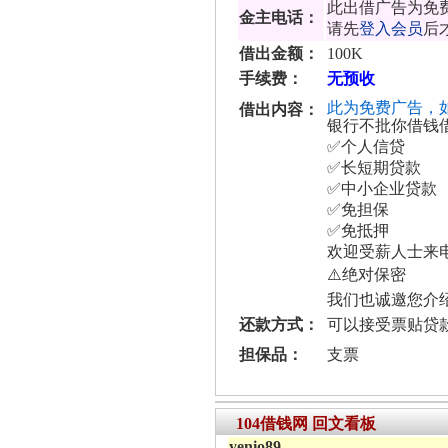
此出借广告为免
金主电话：
请先
登入会员
后
借出金额：
100K
手续费：
无预收
此为免费广告，
借出内容：
银行不批你借钱
✅个人信贷
✅长短期贷款
✅中小企业贷款
✅免担保
✅免抵押
欢迎受薪人士来
⚠️绝对保密
我们也诚邀您介
还款方式：
可以接受票贴贷
担保品：
支票
104借钱网 回文看板
yenio89