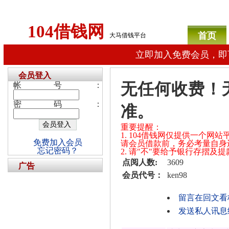
104借钱网
首页
大马借钱平台
立即加入免费会员，即
会员登入
无任何收费！
帐号：
密码：
准。
重要提醒：
1. 104借钱网仅提供一个
免费加入会员
请会员借款前，务必考量自身
忘记密码？
2. 请"不"要给予银行存摺
点阅人数:
3609
广告
会员代号：
ken98
留言在回文看
发送私人讯息给