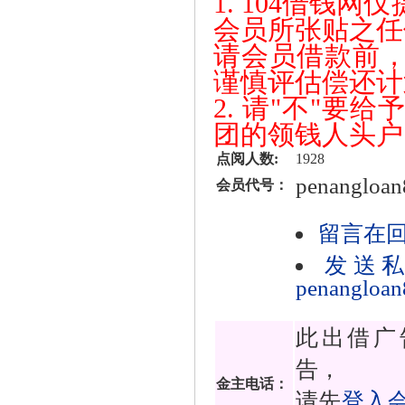
1. 104借钱
会员所张贴之任
请会员借款前
谨慎评估偿还计
2. 请"不"
团的领钱人头户
点阅人数:
1928
penangloan
会员代号：
留言在
发送
penangloan
此出借广
告，
金主电话：
请先
登入