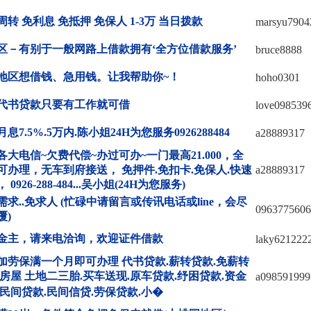
周转 免利息 免抵押 免保人 1-3万 当日拨款
marsyu7904
区－有别于一般网路上借款拥有‘全方位借款服务’
bruce8888
地区想借钱、急用钱。让我帮助你~！
hoho0301
代书贷款只要有工作就可借
love098539
息7.5%.5万内.陈小姐24H为您服务0926288484
a28889317
各大电信~欠费代偿~办过可办~一门最高21.000，全
可办理，无车到府接送， 免押件.免扣卡.免保人.快速
a28889317
 0926-288-484...吴小姐(24H为您服务)
需求..免求人 (忙碌中请留言或传讯电话或line，会尽
0963775606
覆)
金主，请来电洽询，欢迎证件借款
laky621222
加劳保满一个月即可办理 代书贷款.薪转贷款.免薪转
.房屋 土地二三胎.买车送现.原车贷款.纾困贷款.资金
a098591999
.民间贷款.民间信贷.劳保贷款.小�