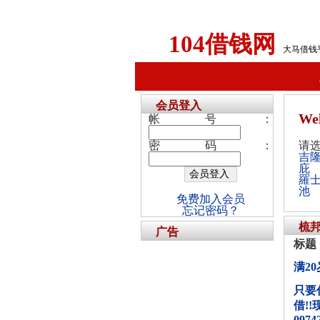
104借钱网
大马借钱
会员登入
We
帐号：
密码：
请
吉
庇
羅
池
免费加入会员
忘记密码？
梳
广告
标题
满2
只要
借!!
0974