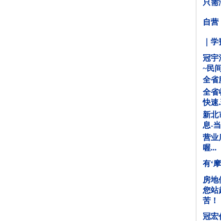
只需
自营
｜学
冠宇
~民
全省
全省
快速
新北
息-
营业
喔...
有‘
房地
您站
苦！
冠宏