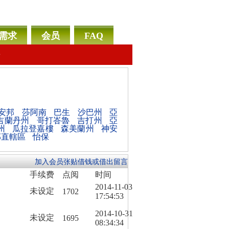
需求
会员
FAQ
告
安邦
莎阿南
巴生
沙巴州
亞
吉蘭丹州
哥打峇魯
吉打州
亞
州
瓜拉登嘉樓
森美蘭州
神安
邦直轄區
怡保
加入会员张贴借钱或借出留言
手续费
点阅
时间
2014-11-03
未设定
1702
17:54:53
2014-10-31
未设定
1695
08:34:34