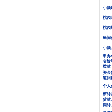
小额
桃园
桃园
民间
小额月
申办
省皆
拨款，
资金
速回
个人
薪转
贷款
周转