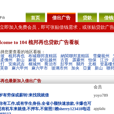
首页
借出广告
贷款
借钱
平台
立即加入免费会员，即可张贴借钱需求，或张贴贷款广
lcome
to 104 梳邦再也贷款广告看板
选择您要查看的地区看板：
隆坡
梳邦再也
布城聯邦直轄區
納閩聯邦直轄區
雪蘭莪州
柔佛州
新山
麻坡
砂拉越州
古晋
霹靂州
怡保
江沙
士打
安南武吉
檳城州
喬治市
彭亨州
關丹
北根
登嘉樓
芙蓉
麻六甲州
麻六甲市
玻璃市州
加央
亞婁
新山
聯
邦再也最新加入借出广告
会员
0岁有劳保或薪转!来找我就借
yoyo789
你有工作,或有学生身份,全省小额快速放款,卡爆也可
applalu
现有机车来就借,不押车,不留照!!赖sherry123418电话
269113