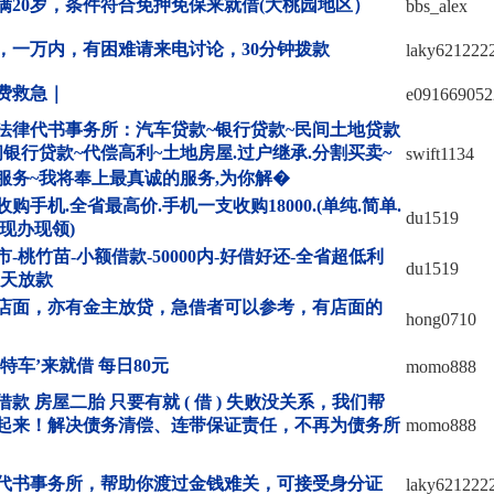
满20岁，条件符合免押免保来就借(大桃园地区）
bbs_alex
，一万内，有困难请来电讨论，30分钟拨款
laky621222
费救急｜
e091669052
法律代书事务所：汽车贷款~银行贷款~民间土地贷款
间银行贷款~代偿高利~土地房屋.过户继承.分割买卖~
swift1134
服务~我将奉上最真诚的服务,为你解�
收购手机.全省最高价.手机一支收购18000.(单纯.简单.
du1519
.现办现领)
市-桃竹苗-小额借款-50000内-好借好还-全省超低利
du1519
当天放款
店面，亦有金主放贷，急借者可以参考，有店面的
hong0710
摩特车’来就借 每日80元
momo888
借款 房屋二胎 只要有就 ( 借 ) 失败没关系，我们帮
起来！解决债务清偿、连带保证责任，不再为债务所
momo888
代书事务所，帮助你渡过金钱难关，可接受身分证
laky621222