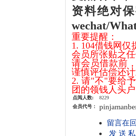
资料绝对保
wechat/What
重要提醒：
1. 104借钱
会员所张贴之任
请会员借款前
谨慎评估偿还计
2. 请"不"
团的领钱人头户
点阅人数:
8229
pinjamanbe
会员代号：
留言在
发送