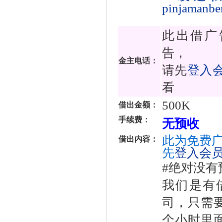
pinjamanbe
此出借广
告，
金主电话：
请先
登入
看
500K
借出金额：
手续费：
无预收
此为免费广
借出内容：
先
登入会
#绝对没有
我们是有
司，只需
个小时里