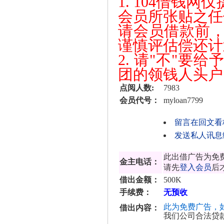
1. 104借钱
会员所张贴之任
请会员借款前
谨慎评估偿还计
2. 请"不"
团的领钱人头户
点阅人数:
7983
会员代号：
myloan7799
留言在回文看
发送私人讯息给m
此出借广告为免
金主电话：
请先
登入会员
后
借出金额：
500K
手续费：
无预收
此为免费广告，
借出内容：
我们公司合法贷