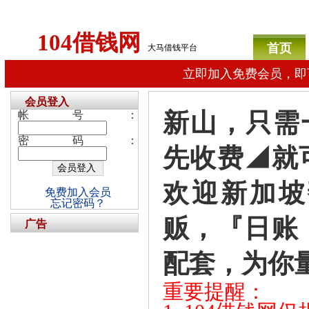
104借钱网
首页
大马借钱平台
立即加入免费会员，即
会员登入
新山，只需
帐号：
密码：
先收费◢就
欢迎新加坡
免费加入会员
忘记密码？
贩，『日账
广告
配套，为你
重要提醒：