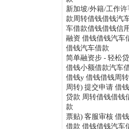
新加坡/外籍/工作
款周转借钱借钱汽车
车借款借钱借钱信用
融资 借钱借钱汽车
借钱汽车借款
简单融资步 - 轻松
借钱小额借款汽车借
借钱y 借钱借钱周
周转) 提交申请 
贷款 周转借钱借钱
款
票贴) 客服审核 
借款 借钱借钱汽车