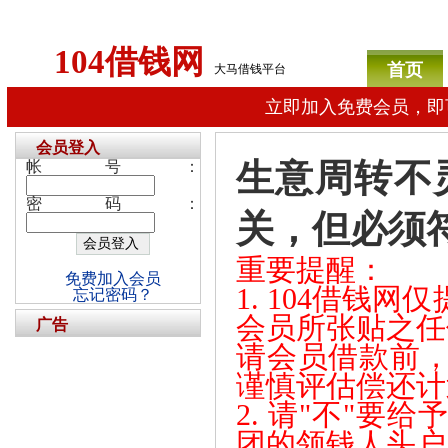
104借钱网
首页
大马借钱平台
立即加入免费会员，即
会员登入
生意周转不
帐号：
密码：
关，但必须
重要提醒：
免费加入会员
1. 104借钱
忘记密码？
会员所张贴之任
广告
请会员借款前
谨慎评估偿还计
2. 请"不"
团的领钱人头户