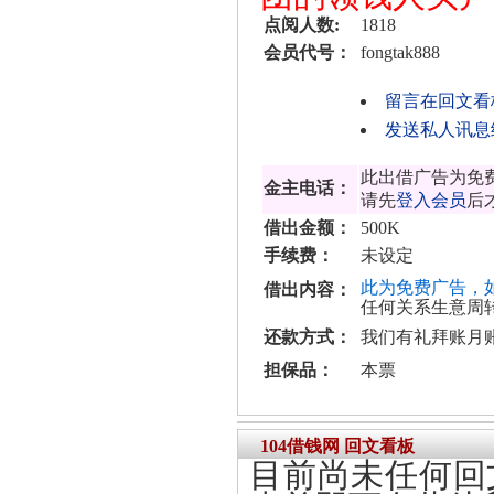
点阅人数:
1818
会员代号：
fongtak888
留言在回文看
发送私人讯息给fo
此出借广告为免
金主电话：
请先
登入会员
后
借出金额：
500K
手续费：
未设定
此为免费广告，
借出内容：
任何关系生意周
还款方式：
我们有礼拜账月
担保品：
本票
104借钱网 回文看板
目前尚未任何回