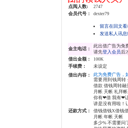
点阅人数:
2747
会员代号：
dexter79
留言在回文看
发送私人讯息给d
此出借广告为免
金主电话：
请先
登入会员
后
借出金额：
100K
手续费：
未设定
此为免费广告，
借出内容：
需要用到钱周转
借款 借钱周转融
月帐 天帐 礼拜帐
你有❤借 我有❤
讲是没有用啦！
还款方式：
借钱借钱X借钱
月帐 年帐 天帐
多少% 不需要问