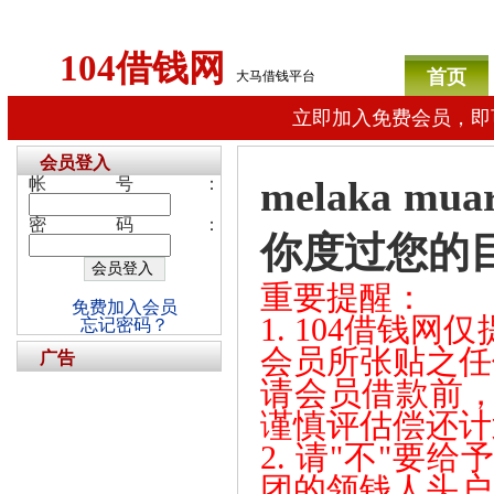
104借钱网
首页
大马借钱平台
立即加入免费会员，即
会员登入
melaka mu
帐号：
密码：
你度过您的
重要提醒：
免费加入会员
1. 104借钱
忘记密码？
会员所张贴之任
广告
请会员借款前
谨慎评估偿还计
2. 请"不"
团的领钱人头户