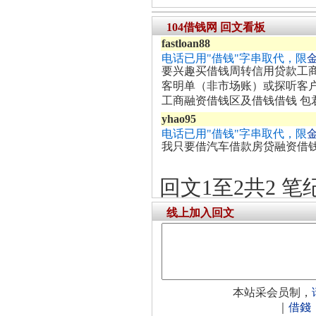
104借钱网 回文看板
fastloan88
电话已用"借钱"字串取代，限
要兴趣买借钱周转信用贷款工
客明单（非市场账）或探听客
工商融资借钱区及借钱借钱 包
yhao95
电话已用"借钱"字串取代，限
我只要借汽车借款房贷融资借
回文1至2共2 笔
线上加入回文
本站采会员制，
｜
借錢