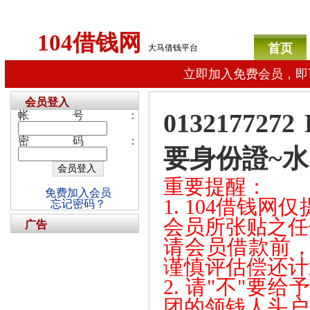
104借钱网
首页
大马借钱平台
立即加入免费会员，即
会员登入
013217727
帐号：
密码：
要身份證~水
重要提醒：
免费加入会员
1. 104借钱
忘记密码？
会员所张贴之任
广告
请会员借款前
谨慎评估偿还计
2. 请"不"
团的领钱人头户