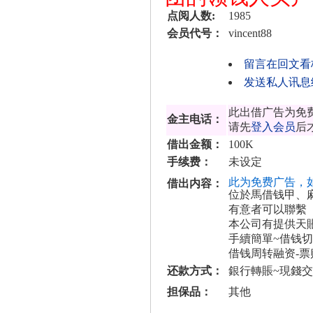
点阅人数:
1985
会员代号：
vincent88
留言在回文看
发送私人讯息给vi
此出借广告为免
金主电话：
请先
登入会员
后
借出金额：
100K
手续费：
未设定
此为免费广告，
借出内容：
位於馬借钱甲、麻
有意者可以聯繫
本公司有提供天
手續簡單~借钱切
借钱周转融资-
还款方式：
銀行轉賬~現錢交
担保品：
其他