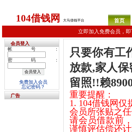
104借钱网
首页
大马借钱平台
立即加入免费会员，即
会员登入
只要你有工
帐号：
密码：
放款,家人保
留照!!赖8900
免费加入会员
忘记密码？
重要提醒：
广告
1. 104借钱
会员所张贴之任
请会员借款前
谨慎评估偿还计