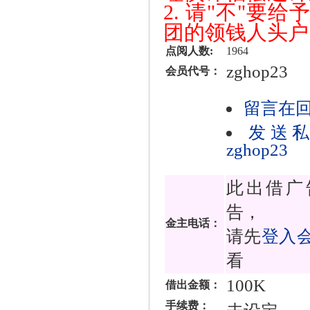
2. 请"不"
团的领钱人头户
点阅人数:
1964
zghop23
会员代号：
留言在
发送
zghop23
此出借广
告，
金主电话：
请先
登入
看
100K
借出金额：
手续费：