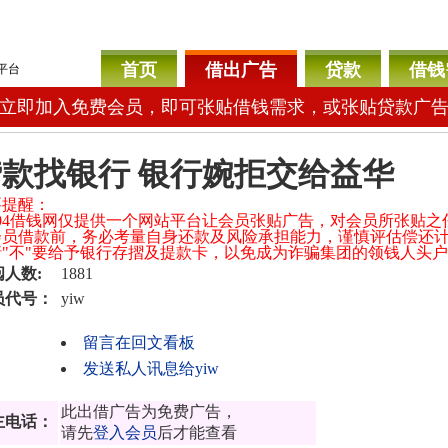
首页
借出广告
贷款
借钱
平台
立即加入免费会员，即可张贴借钱需求，或张贴贷款广
贷款找银行 银行婉拒交给益华
要提醒：
 104借钱网仅提供一个网站平台让会员张贴广告，对会员所张贴
会员借款前，务必考量自身还款及风险承担能力，谨慎评估偿还
 请"不"要给予银行存摺及提款卡，以免成为诈骗集团的领钱人头
阅人数:
1881
员代号：
yiw
留言在回文看板
发送私人讯息给yiw
此出借广告为免费广告，
主电话：
请先
登入会员
后才能查看