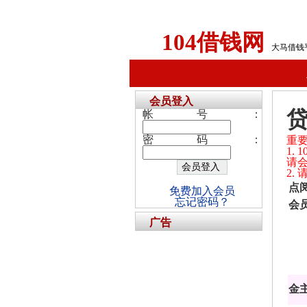
104借钱网
大马借钱
会员登入
帐号：
密码：
重
1.
请
2.
点
免费加入会员
忘记密码？
会
广告
金