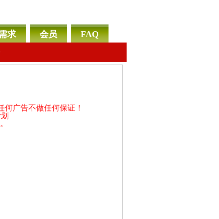
需求
会员
FAQ
告
之任何广告不做任何保证！
计划
户。