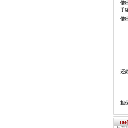
借
手
借
还
担
10
目前