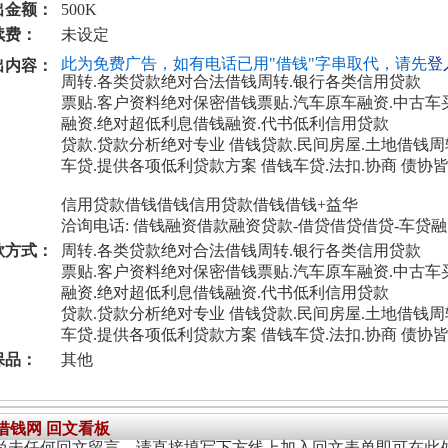
出金额：
500K
续费：
未设定
此为免费广告，如有电话已用"借钱"字串取代，请先
登
出内容：
周转.各类贷款绝对合法借钱周转.银行各类信用贷款
票贴.客户资料绝对保密借钱票贴.汽车原车融资.中古车
融资.绝对超低利息借钱融资.代书低利信用贷款
贷款.贷款分析绝对专业 借钱贷款.民间房屋.土地借钱
车贷.提供各项低利贷款方案 借钱车贷.法扣.协商 债协
信用贷款借钱借钱信用贷款借钱借钱+益华
洽询电话: 借钱融资借款融资贷款-借贷借贷借贷-车贷
款方式：
周转.各类贷款绝对合法借钱周转.银行各类信用贷款
票贴.客户资料绝对保密借钱票贴.汽车原车融资.中古车
融资.绝对超低利息借钱融资.代书低利信用贷款
贷款.贷款分析绝对专业 借钱贷款.民间房屋.土地借钱
车贷.提供各项低利贷款方案 借钱车贷.法扣.协商 债协
保品：
其他
4借钱网 回文看板
尚未任何回文留言，请直接填写下方线上加入回文表单即可在此